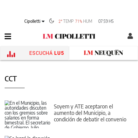
Cipolletti
TEMP
HUM
07:59 HS
2°
71%
ESCUCHÁ
LU5
CCT
Soyem y ATE aceptaron el
aumento del Municipio, a
condición de debatir el convenio
colectivo