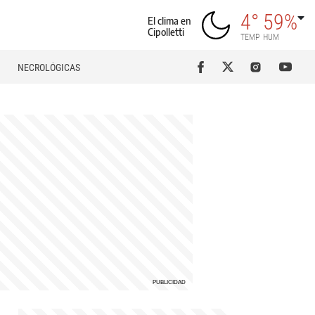
4°
59%
El clima en
Cipolletti
TEMP
HUM
NECROLÓGICAS