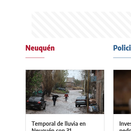
Neuquén
Polic
Temporal de lluvia en
Inve
Neuquén con 31
pedo