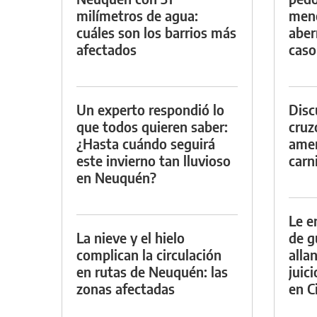
milímetros de agua:
meno
cuáles son los barrios más
aber
afectados
caso
Un experto respondió lo
Discu
que todos quieren saber:
cruz
¿Hasta cuándo seguirá
amen
este invierno tan lluvioso
carn
en Neuquén?
Le e
La nieve y el hielo
de g
complican la circulación
alla
en rutas de Neuquén: las
juic
zonas afectadas
en Ci