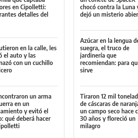
res en Cipolletti:
chocó contra la Luna 
rantes detalles del
dejó un misterio abie
Azúcar en la lengua d
tieron en la calle, les
suegra, el truco de
ó el auto y las
jardinería que
azó con un cuchillo
recomiendan: para qu
icero
sirve
ncontraron un arma
Tiraron 12 mil tonela
uerra en un
de cáscaras de naranj
namiento y evitó el
un campo seco hace c
io: qué deberá hacer
30 años y floreció un
polletti
milagro