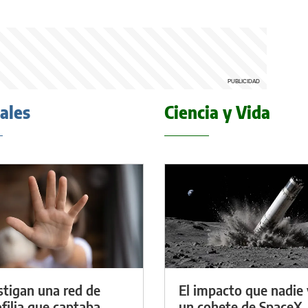
iales
Ciencia y Vida
stigan una red de
El impacto que nadie 
filia que captaba
un cohete de SpaceX