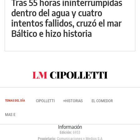
Tras 55 horas ininterrumpidas
dentro del agua y cuatro
intentos fallidos, cruzó el mar
Báltico e hizo historia
CIPOLLETTI
+HISTORIAS
EL COMEDOR
TEMAS DEL DÍA
MAS E
Información
Edición:
6953
Propietario:
Comunicaciones y Medios S.A