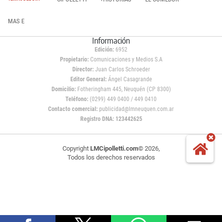
MAS E
Información
Edición:
6952
Propietario:
Comunicaciones y Medios S.A
Director:
Juan Carlos Schroeder
Editor General:
Ángel Casagrande
Domicilio:
Fotheringham 445, Neuquén (CP 8300)
Teléfono:
(0299) 449 0400 / 449 0410
Contacto comercial:
publicidad@lmneuquen.com.ar
Registro DNA: 123442625
Copyright
LMCipolletti.com
© 2026,
Todos los derechos reservados