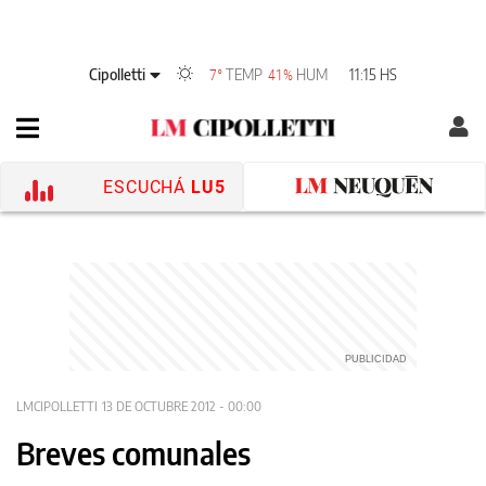
Cipolletti
TEMP
HUM
11:15 HS
7°
41%
ESCUCHÁ
LU5
LMCIPOLLETTI
13 DE OCTUBRE 2012 - 00:00
Breves comunales