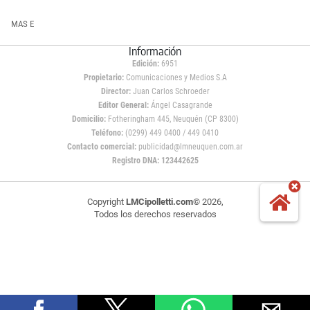
MAS E
Información
Edición:
6951
Propietario:
Comunicaciones y Medios S.A
Director:
Juan Carlos Schroeder
Editor General:
Ángel Casagrande
Domicilio:
Fotheringham 445, Neuquén (CP 8300)
Teléfono:
(0299) 449 0400 / 449 0410
Contacto comercial:
publicidad@lmneuquen.com.ar
Registro DNA: 123442625
Copyright
LMCipolletti.com
© 2026,
Todos los derechos reservados