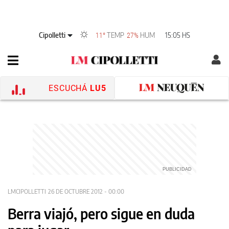
Cipolletti
TEMP
HUM
15:05 HS
11°
27%
ESCUCHÁ
LU5
LMCIPOLLETTI
26 DE OCTUBRE 2012 - 00:00
Berra viajó, pero sigue en duda