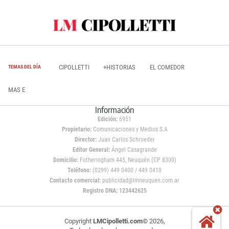
CIPOLLETTI
+HISTORIAS
EL COMEDOR
TEMAS DEL DÍA
MAS E
Información
Edición:
6951
Propietario:
Comunicaciones y Medios S.A
Director:
Juan Carlos Schroeder
Editor General:
Ángel Casagrande
Domicilio:
Fotheringham 445, Neuquén (CP 8300)
Teléfono:
(0299) 449 0400 / 449 0410
Contacto comercial:
publicidad@lmneuquen.com.ar
Registro DNA: 123442625
Copyright
LMCipolletti.com
© 2026,