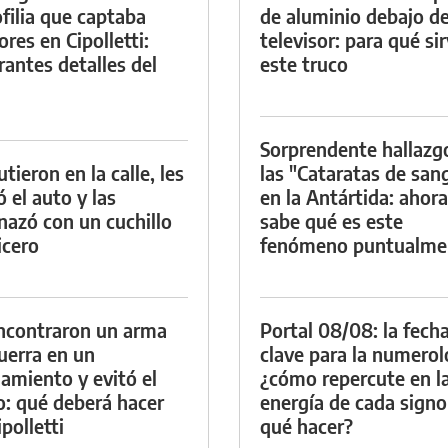
filia que captaba
de aluminio debajo de
res en Cipolletti:
televisor: para qué si
rantes detalles del
este truco
Sorprendente hallazg
tieron en la calle, les
las "Cataratas de san
ó el auto y las
en la Antártida: ahora
azó con un cuchillo
sabe qué es este
icero
fenómeno puntualme
ncontraron un arma
Portal 08/08: la fech
uerra en un
clave para la numerol
namiento y evitó el
¿cómo repercute en l
io: qué deberá hacer
energía de cada signo
polletti
qué hacer?