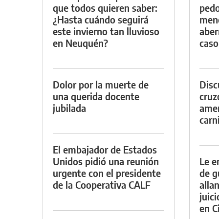
que todos quieren saber:
pedo
¿Hasta cuándo seguirá
meno
este invierno tan lluvioso
aber
en Neuquén?
caso
Dolor por la muerte de
Discu
una querida docente
cruz
jubilada
amen
carn
El embajador de Estados
Unidos pidió una reunión
Le e
urgente con el presidente
de g
de la Cooperativa CALF
alla
juic
en Ci