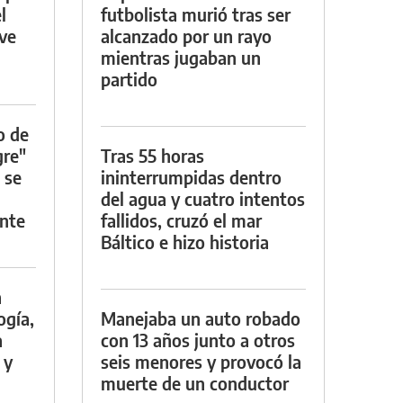
l
futbolista murió tras ser
rve
alcanzado por un rayo
mientras jugaban un
partido
o de
gre"
Tras 55 horas
 se
ininterrumpidas dentro
del agua y cuatro intentos
nte
fallidos, cruzó el mar
Báltico e hizo historia
a
ogía,
Manejaba un auto robado
a
con 13 años junto a otros
 y
seis menores y provocó la
muerte de un conductor