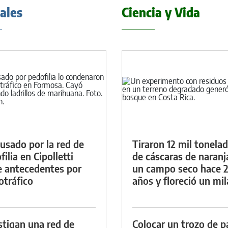
iales
Ciencia y Vida
cusado por la red de
Tiraron 12 mil tonela
ilia en Cipolletti
de cáscaras de naranj
e antecedentes por
un campo seco hace 
otráfico
años y floreció un mi
stigan una red de
Colocar un trozo de p