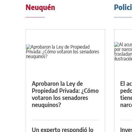
Neuquén
Polic
Aprobaron la Ley de
El a
Propiedad Privada: ¿Cómo
pedof
votaron los senadores
tien
neuquinos?
narc
Un experto respondió lo
Inve