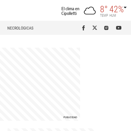
8°
42%
El clima en
Cipolletti
TEMP
HUM
NECROLÓGICAS