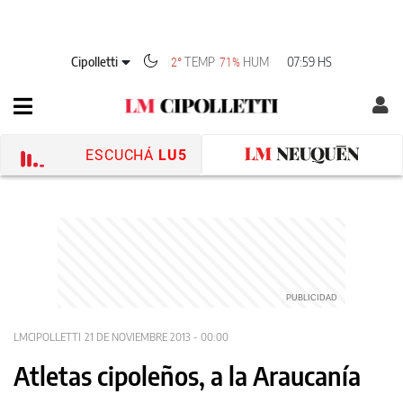
Cipolletti
TEMP
HUM
07:59 HS
2°
71%
ESCUCHÁ
LU5
LMCIPOLLETTI
21 DE NOVIEMBRE 2013 - 00:00
Atletas cipoleños, a la Araucanía