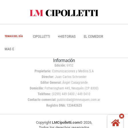
CIPOLLETTI
+HISTORIAS
EL COMEDOR
TEMAS DEL DÍA
MAS E
Información
Edición:
6952
Propietario:
Comunicaciones y Medios S.A
Director:
Juan Carlos Schroeder
Editor General:
Ángel Casagrande
Domicilio:
Fotheringham 445, Neuquén (CP 8300)
Teléfono:
(0299) 449 0400 / 449 0410
Contacto comercial:
publicidad@lmneuquen.com.ar
Registro DNA: 123442625
Copyright
LMCipolletti.com
© 2026,
Todos los derechos reservados