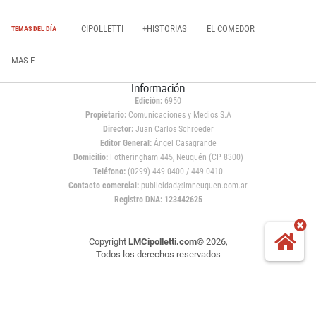
CIPOLLETTI
+HISTORIAS
EL COMEDOR
TEMAS DEL DÍA
MAS E
Información
Edición:
6950
Propietario:
Comunicaciones y Medios S.A
Director:
Juan Carlos Schroeder
Editor General:
Ángel Casagrande
Domicilio:
Fotheringham 445, Neuquén (CP 8300)
Teléfono:
(0299) 449 0400 / 449 0410
Contacto comercial:
publicidad@lmneuquen.com.ar
Registro DNA: 123442625
Copyright
LMCipolletti.com
© 2026,
Todos los derechos reservados