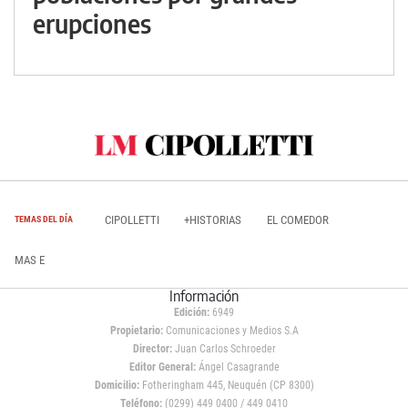
erupciones
CIPOLLETTI
+HISTORIAS
EL COMEDOR
TEMAS DEL DÍA
MAS E
Información
Edición:
6949
Propietario:
Comunicaciones y Medios S.A
Director:
Juan Carlos Schroeder
Editor General:
Ángel Casagrande
Domicilio:
Fotheringham 445, Neuquén (CP 8300)
Teléfono:
(0299) 449 0400 / 449 0410