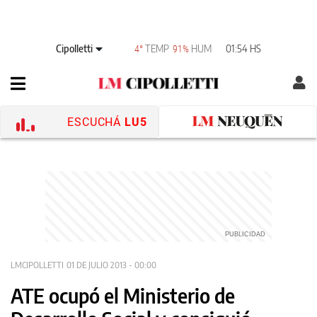
Cipolletti
TEMP
HUM
01:54 HS
4°
91%
ESCUCHÁ
LU5
LMCIPOLLETTI
01 DE JULIO 2013 - 00:00
ATE ocupó el Ministerio de