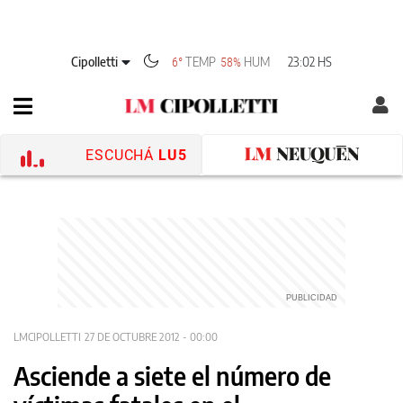
Cipolletti
TEMP
HUM
23:02 HS
6°
58%
ESCUCHÁ
LU5
LMCIPOLLETTI
27 DE OCTUBRE 2012 - 00:00
Asciende a siete el número de