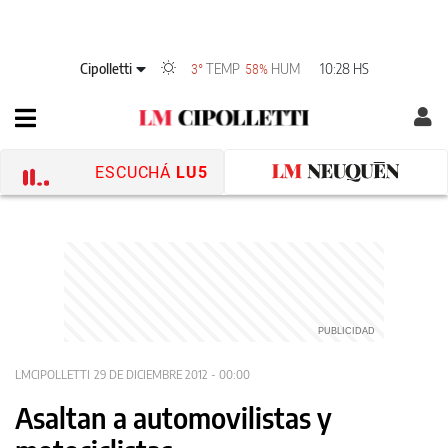
Cipolletti
TEMP
HUM
10:28 HS
3°
58%
ESCUCHÁ
LU5
LMCIPOLLETTI
29 DE DICIEMBRE 2012 - 00:00
Asaltan a automovilistas y