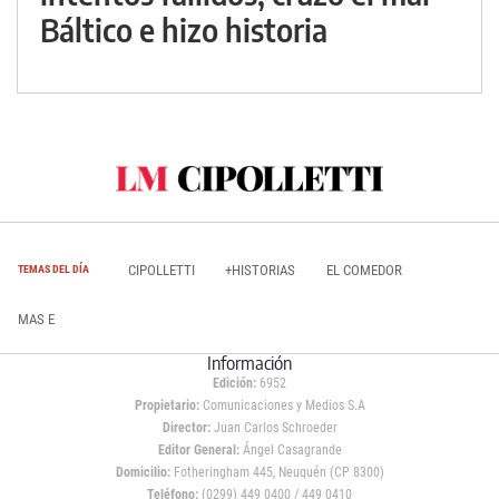
Báltico e hizo historia
CIPOLLETTI
+HISTORIAS
EL COMEDOR
TEMAS DEL DÍA
MAS E
Información
Edición:
6952
Propietario:
Comunicaciones y Medios S.A
Director:
Juan Carlos Schroeder
Editor General:
Ángel Casagrande
Domicilio:
Fotheringham 445, Neuquén (CP 8300)
Teléfono:
(0299) 449 0400 / 449 0410