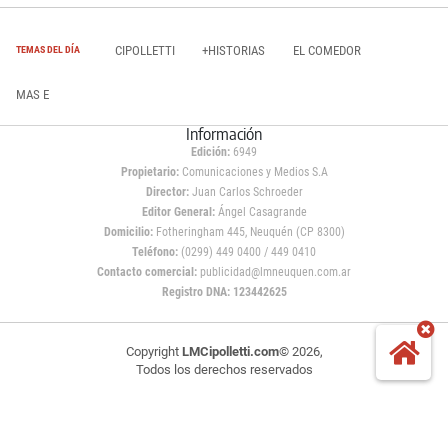
CIPOLLETTI
+HISTORIAS
EL COMEDOR
TEMAS DEL DÍA
MAS E
Información
Edición:
6949
Propietario:
Comunicaciones y Medios S.A
Director:
Juan Carlos Schroeder
Editor General:
Ángel Casagrande
Domicilio:
Fotheringham 445, Neuquén (CP 8300)
Teléfono:
(0299) 449 0400 / 449 0410
Contacto comercial:
publicidad@lmneuquen.com.ar
Registro DNA: 123442625
Copyright
LMCipolletti.com
© 2026,
Todos los derechos reservados