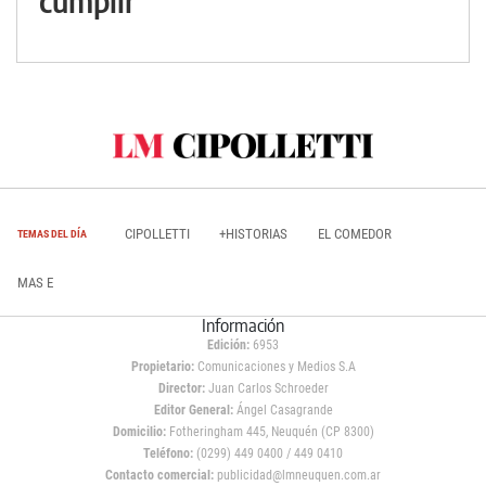
cumplir
CIPOLLETTI
+HISTORIAS
EL COMEDOR
TEMAS DEL DÍA
MAS E
Información
Edición:
6953
Propietario:
Comunicaciones y Medios S.A
Director:
Juan Carlos Schroeder
Editor General:
Ángel Casagrande
Domicilio:
Fotheringham 445, Neuquén (CP 8300)
Teléfono:
(0299) 449 0400 / 449 0410
Contacto comercial:
publicidad@lmneuquen.com.ar