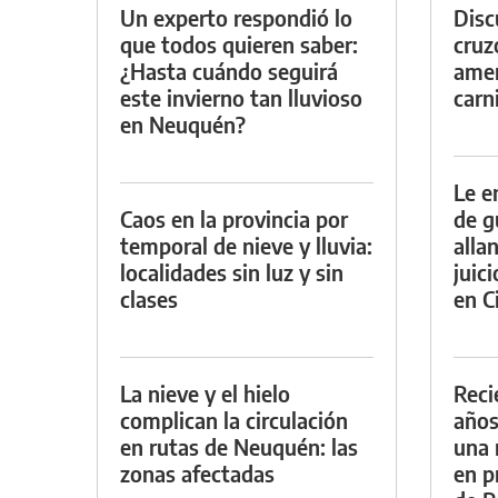
Un experto respondió lo
Discu
que todos quieren saber:
cruz
¿Hasta cuándo seguirá
amen
este invierno tan lluvioso
carn
en Neuquén?
Le e
Caos en la provincia por
de g
temporal de nieve y lluvia:
alla
localidades sin luz y sin
juic
clases
en Ci
La nieve y el hielo
Reci
complican la circulación
años
en rutas de Neuquén: las
una 
zonas afectadas
en p