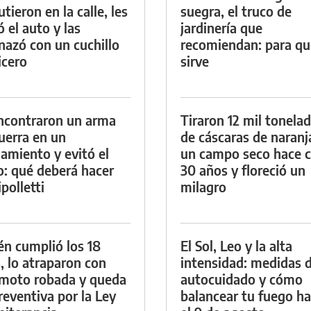
tieron en la calle, les
suegra, el truco de
ó el auto y las
jardinería que
azó con un cuchillo
recomiendan: para qu
icero
sirve
ncontraron un arma
Tiraron 12 mil tonela
uerra en un
de cáscaras de naranj
namiento y evitó el
un campo seco hace c
io: qué deberá hacer
30 años y floreció un
polletti
milagro
én cumplió los 18
El Sol, Leo y la alta
, lo atraparon con
intensidad: medidas 
moto robada y queda
autocuidado y cómo
reventiva por la Ley
balancear tu fuego h