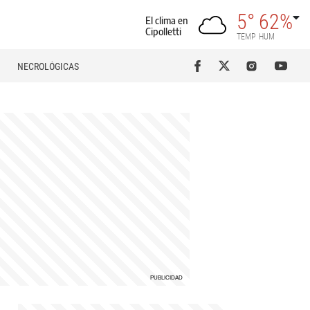
5°
62%
El clima en
Cipolletti
TEMP
HUM
NECROLÓGICAS