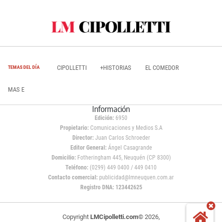
CIPOLLETTI
+HISTORIAS
EL COMEDOR
TEMAS DEL DÍA
MAS E
Información
Edición:
6950
Propietario:
Comunicaciones y Medios S.A
Director:
Juan Carlos Schroeder
Editor General:
Ángel Casagrande
Domicilio:
Fotheringham 445, Neuquén (CP 8300)
Teléfono:
(0299) 449 0400 / 449 0410
Contacto comercial:
publicidad@lmneuquen.com.ar
Registro DNA: 123442625
Copyright
LMCipolletti.com
© 2026,