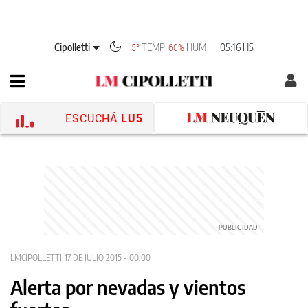
Cipolletti
TEMP
HUM
05:16 HS
5°
60%
ESCUCHÁ
LU5
LMCIPOLLETTI
17 DE JULIO 2015 - 00:00
Alerta por nevadas y vientos