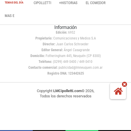
CIPOLLETTI
+HISTORIAS
EL COMEDOR
TEMAS DEL DÍA
MAS E
Información
Edición:
6952
Propietario:
Comunicaciones y Medios S.A
Director:
Juan Carlos Schroeder
Editor General:
Ángel Casagrande
Domicilio:
Fotheringham 445, Neuquén (CP 8300)
Teléfono:
(0299) 449 0400 / 449 0410
Contacto comercial:
publicidad@lmneuquen.com.ar
Registro DNA: 123442625
Copyright
LMCipolletti.com
© 2026,
Todos los derechos reservados