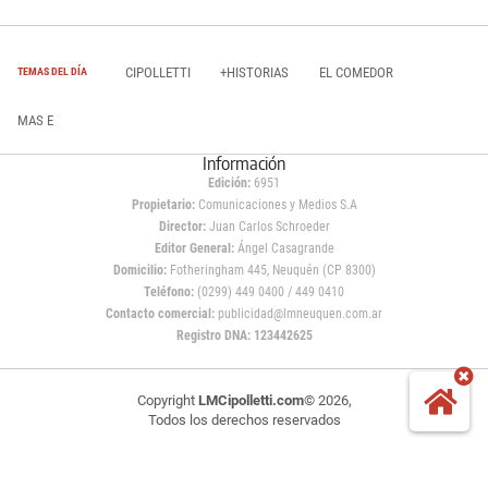
CIPOLLETTI
+HISTORIAS
EL COMEDOR
TEMAS DEL DÍA
MAS E
Información
Edición:
6951
Propietario:
Comunicaciones y Medios S.A
Director:
Juan Carlos Schroeder
Editor General:
Ángel Casagrande
Domicilio:
Fotheringham 445, Neuquén (CP 8300)
Teléfono:
(0299) 449 0400 / 449 0410
Contacto comercial:
publicidad@lmneuquen.com.ar
Registro DNA: 123442625
Copyright
LMCipolletti.com
© 2026,
Todos los derechos reservados