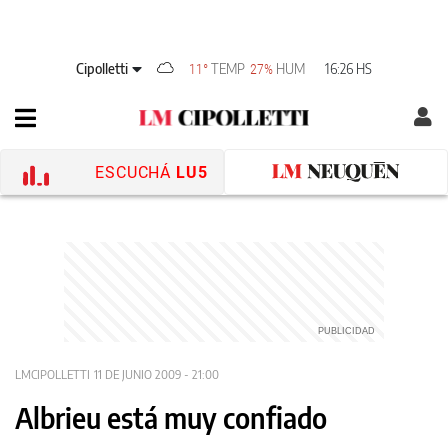
Cipolletti
TEMP
HUM
16:26 HS
11°
27%
ESCUCHÁ
LU5
LMCIPOLLETTI
11 DE JUNIO 2009 - 21:00
Albrieu está muy confiado