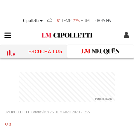
Cipolletti
TEMP
HUM
08:39 HS
5°
77%
ESCUCHÁ
LU5
LMCIPOLLETTI
Coronavirus
26 DE MARZO 2020 - 12:27
PAÍS