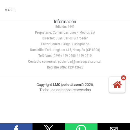
MAS E
Información
Edición:
6949
Propietario:
Comunicaciones y Medios S.A
Director:
Juan Carlos Schroeder
Editor General:
Ángel Casagrande
Domicilio:
Fotheringham 445, Neuquén (CP 8300)
Teléfono:
(0299) 449 0400 / 449 0410
Contacto comercial:
publicidad@lmneuquen.com.ar
Registro DNA: 123442625
Copyright
LMCipolletti.com
© 2026,
Todos los derechos reservados