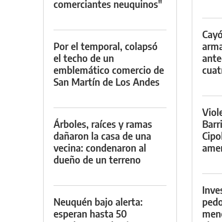
comerciantes neuquinos"
Cayó
Por el temporal, colapsó
arma
el techo de un
ante
emblemático comercio de
cuat
San Martín de Los Andes
Viol
Árboles, raíces y ramas
Barr
dañaron la casa de una
Cipo
vecina: condenaron al
amen
dueño de un terreno
Inve
Neuquén bajo alerta:
pedo
esperan hasta 50
meno