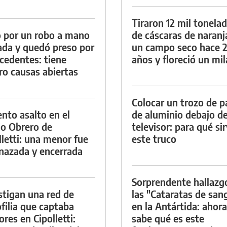
Tiraron 12 mil tonela
 por un robo a mano
de cáscaras de naranj
da y quedó preso por
un campo seco hace 
cedentes: tiene
años y floreció un mi
ro causas abiertas
Colocar un trozo de p
ento asalto en el
de aluminio debajo de
io Obrero de
televisor: para qué si
lletti: una menor fue
este truco
azada y encerrada
Sorprendente hallazg
stigan una red de
las "Cataratas de san
filia que captaba
en la Antártida: ahora
res en Cipolletti:
sabe qué es este