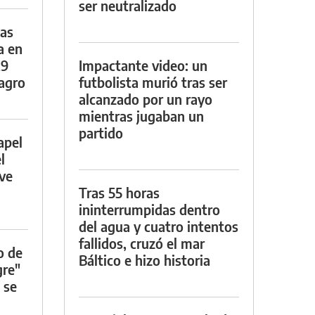
ser neutralizado
das
a en
29
Impactante video: un
lagro
futbolista murió tras ser
alcanzado por un rayo
mientras jugaban un
partido
apel
l
rve
Tras 55 horas
ininterrumpidas dentro
del agua y cuatro intentos
fallidos, cruzó el mar
o de
Báltico e hizo historia
gre"
 se