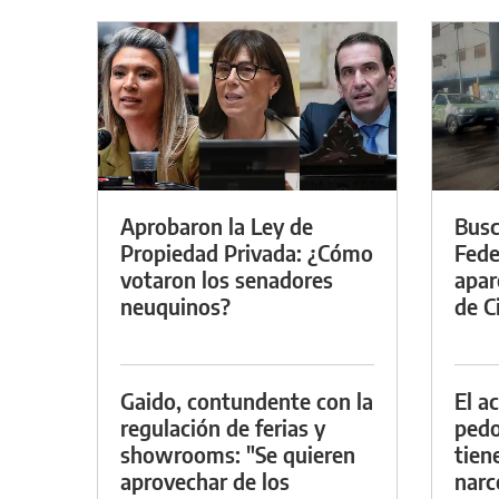
Aprobaron la Ley de
Busc
Propiedad Privada: ¿Cómo
Fede
votaron los senadores
apar
neuquinos?
de Ci
Gaido, contundente con la
El a
regulación de ferias y
pedof
showrooms: "Se quieren
tien
aprovechar de los
narc