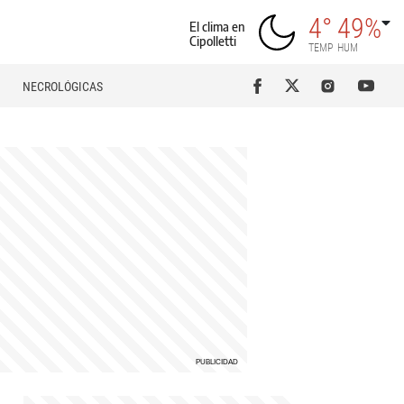
4°
49%
El clima en
Cipolletti
TEMP
HUM
NECROLÓGICAS