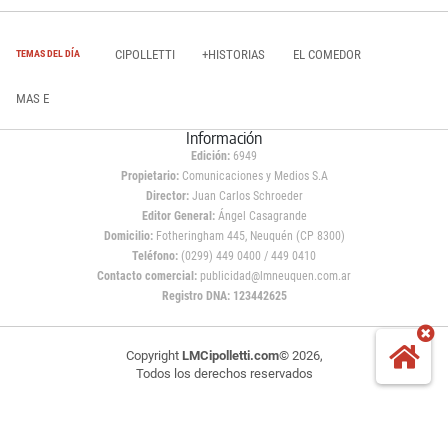
CIPOLLETTI
+HISTORIAS
EL COMEDOR
TEMAS DEL DÍA
MAS E
Información
Edición:
6949
Propietario:
Comunicaciones y Medios S.A
Director:
Juan Carlos Schroeder
Editor General:
Ángel Casagrande
Domicilio:
Fotheringham 445, Neuquén (CP 8300)
Teléfono:
(0299) 449 0400 / 449 0410
Contacto comercial:
publicidad@lmneuquen.com.ar
Registro DNA: 123442625
Copyright
LMCipolletti.com
© 2026,
Todos los derechos reservados