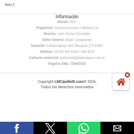
MAS E
Información
Edición:
6951
Propietario:
Comunicaciones y Medios S.A
Director:
Juan Carlos Schroeder
Editor General:
Ángel Casagrande
Domicilio:
Fotheringham 445, Neuquén (CP 8300)
Teléfono:
(0299) 449 0400 / 449 0410
Contacto comercial:
publicidad@lmneuquen.com.ar
Registro DNA: 123442625
Copyright
LMCipolletti.com
© 2026,
Todos los derechos reservados