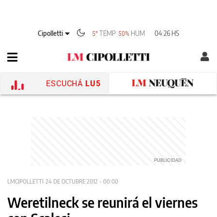
Cipolletti
TEMP
HUM
04:26 HS
5°
50%
ESCUCHÁ
LU5
LMCIPOLLETTI
24 DE OCTUBRE 2012 - 00:00
Weretilneck se reunirá el viernes