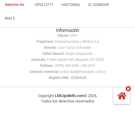
CIPOLLETTI
+HISTORIAS
EL COMEDOR
TEMAS DEL DÍA
MAS E
Información
Edición:
6951
Propietario:
Comunicaciones y Medios S.A
Director:
Juan Carlos Schroeder
Editor General:
Ángel Casagrande
Domicilio:
Fotheringham 445, Neuquén (CP 8300)
Teléfono:
(0299) 449 0400 / 449 0410
Contacto comercial:
publicidad@lmneuquen.com.ar
Registro DNA: 123442625
Copyright
LMCipolletti.com
© 2026,
Todos los derechos reservados