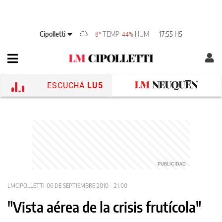
Cipolletti
TEMP
HUM
17:55 HS
8°
44%
ESCUCHÁ
LU5
LMCIPOLLETTI
06 DE SEPTIEMBRE 2010 - 21:00
"Vista aérea de la crisis frutícola"