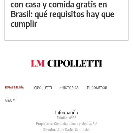
con casa y comida gratis en
Brasil: qué requisitos hay que
cumplir
CIPOLLETTI
+HISTORIAS
EL COMEDOR
TEMAS DEL DÍA
MAS E
Información
Edición:
6953
Propietario:
Comunicaciones y Medios S.A
Director:
Juan Carlos Schroeder