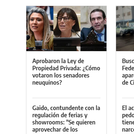
Aprobaron la Ley de
Busc
Propiedad Privada: ¿Cómo
Fede
votaron los senadores
apar
neuquinos?
de Ci
Gaido, contundente con la
El a
regulación de ferias y
pedof
showrooms: "Se quieren
tien
aprovechar de los
narc