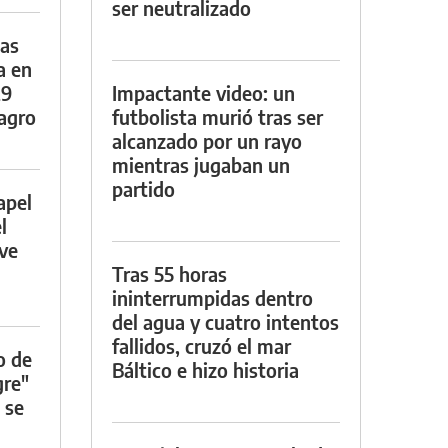
ser neutralizado
das
a en
29
Impactante video: un
lagro
futbolista murió tras ser
alcanzado por un rayo
mientras jugaban un
partido
apel
l
rve
Tras 55 horas
ininterrumpidas dentro
del agua y cuatro intentos
fallidos, cruzó el mar
o de
Báltico e hizo historia
gre"
 se