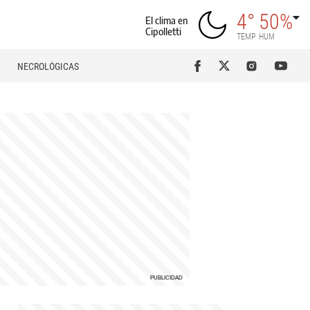
4°
50%
El clima en
Cipolletti
TEMP
HUM
NECROLÓGICAS