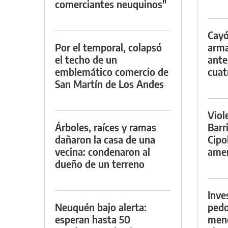
comerciantes neuquinos"
Cayó
Por el temporal, colapsó
arma
el techo de un
ante
emblemático comercio de
cuat
San Martín de Los Andes
Viol
Árboles, raíces y ramas
Barr
dañaron la casa de una
Cipo
vecina: condenaron al
amen
dueño de un terreno
Inve
Neuquén bajo alerta:
pedo
esperan hasta 50
meno