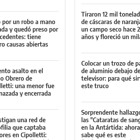
Tiraron 12 mil tonela
 por un robo a mano
de cáscaras de naranj
da y quedó preso por
un campo seco hace 
cedentes: tiene
años y floreció un mi
ro causas abiertas
Colocar un trozo de p
ento asalto en el
de aluminio debajo de
io Obrero de
televisor: para qué si
lletti: una menor fue
este truco
azada y encerrada
Sorprendente hallazg
stigan una red de
las "Cataratas de san
filia que captaba
en la Antártida: ahora
res en Cipolletti:
sabe qué es este