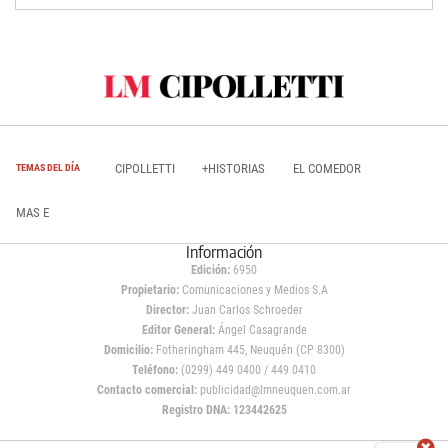
CIPOLLETTI
+HISTORIAS
EL COMEDOR
TEMAS DEL DÍA
MAS E
Información
Edición:
6950
Propietario:
Comunicaciones y Medios S.A
Director:
Juan Carlos Schroeder
Editor General:
Ángel Casagrande
Domicilio:
Fotheringham 445, Neuquén (CP 8300)
Teléfono:
(0299) 449 0400 / 449 0410
Contacto comercial:
publicidad@lmneuquen.com.ar
Registro DNA: 123442625