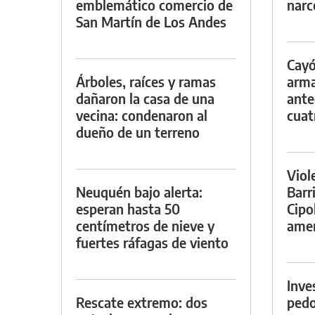
emblemático comercio de
narc
San Martín de Los Andes
Cayó
Árboles, raíces y ramas
arma
dañaron la casa de una
ante
vecina: condenaron al
cuat
dueño de un terreno
Viol
Neuquén bajo alerta:
Barr
esperan hasta 50
Cipo
centímetros de nieve y
amen
fuertes ráfagas de viento
Inve
Rescate extremo: dos
pedo