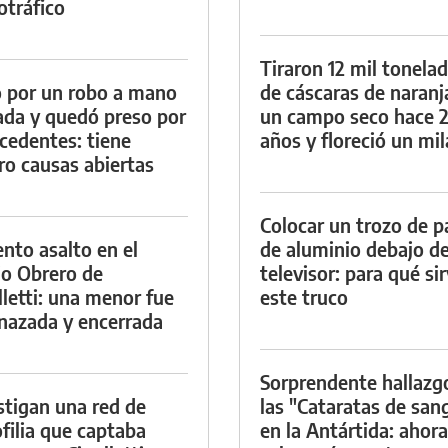
otráfico
Tiraron 12 mil tonela
 por un robo a mano
de cáscaras de naranj
da y quedó preso por
un campo seco hace 
cedentes: tiene
años y floreció un mi
ro causas abiertas
Colocar un trozo de p
ento asalto en el
de aluminio debajo de
io Obrero de
televisor: para qué si
lletti: una menor fue
este truco
azada y encerrada
Sorprendente hallazg
stigan una red de
las "Cataratas de san
filia que captaba
en la Antártida: ahora