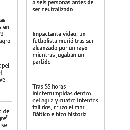
a seis personas antes de
ser neutralizado
das
a en
29
Impactante video: un
lagro
futbolista murió tras ser
alcanzado por un rayo
mientras jugaban un
partido
apel
l
rve
Tras 55 horas
ininterrumpidas dentro
del agua y cuatro intentos
fallidos, cruzó el mar
o de
Báltico e hizo historia
gre"
 se