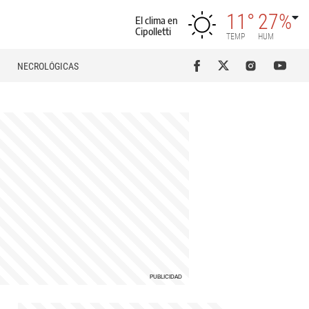
11°
27%
El clima en
Cipolletti
TEMP
HUM
NECROLÓGICAS