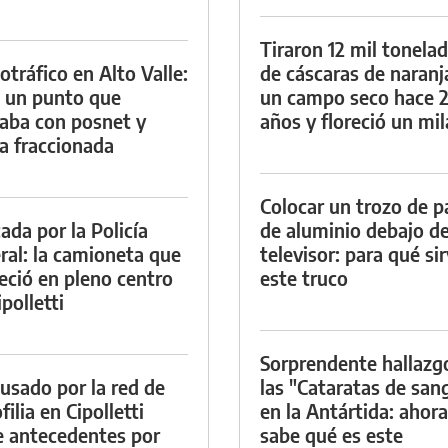
Tiraron 12 mil tonela
otráfico en Alto Valle:
de cáscaras de naranj
 un punto que
un campo seco hace 
aba con posnet y
años y floreció un mi
a fraccionada
Colocar un trozo de p
ada por la Policía
de aluminio debajo de
ral: la camioneta que
televisor: para qué si
eció en pleno centro
este truco
polletti
Sorprendente hallazg
cusado por la red de
las "Cataratas de san
ilia en Cipolletti
en la Antártida: ahora
e antecedentes por
sabe qué es este