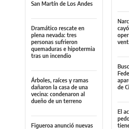
San Martín de Los Andes
Narc
Dramático rescate en
cayó
plena nevada: tres
oper
personas sufrieron
vent
quemaduras e hipotermia
tras un incendio
Busc
Fede
Árboles, raíces y ramas
apar
dañaron la casa de una
de Ci
vecina: condenaron al
dueño de un terreno
El a
pedof
Figueroa anunció nuevas
tien