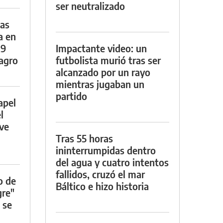
ser neutralizado
das
a en
29
Impactante video: un
lagro
futbolista murió tras ser
alcanzado por un rayo
mientras jugaban un
partido
apel
l
rve
Tras 55 horas
ininterrumpidas dentro
del agua y cuatro intentos
fallidos, cruzó el mar
o de
Báltico e hizo historia
gre"
 se