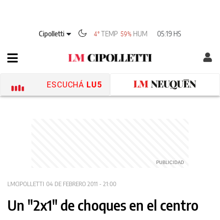
Cipolletti
TEMP
HUM
05:19 HS
4°
59%
ESCUCHÁ
LU5
LMCIPOLLETTI
04 DE FEBRERO 2011 - 21:00
Un "2x1" de choques en el centro