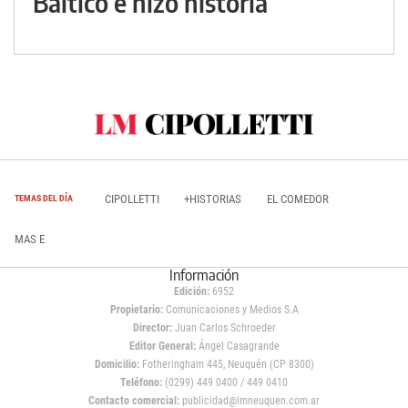
Báltico e hizo historia
CIPOLLETTI
+HISTORIAS
EL COMEDOR
TEMAS DEL DÍA
MAS E
Información
Edición:
6952
Propietario:
Comunicaciones y Medios S.A
Director:
Juan Carlos Schroeder
Editor General:
Ángel Casagrande
Domicilio:
Fotheringham 445, Neuquén (CP 8300)
Teléfono:
(0299) 449 0400 / 449 0410
Contacto comercial:
publicidad@lmneuquen.com.ar