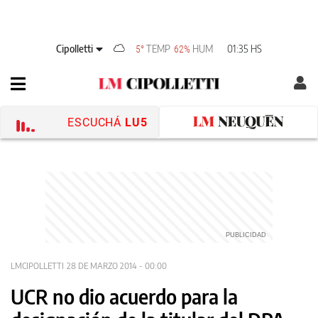
Cipolletti
TEMP
HUM
01:35 HS
5°
62%
ESCUCHÁ
LU5
LMCIPOLLETTI
28 DE MARZO 2014 - 00:00
UCR no dio acuerdo para la