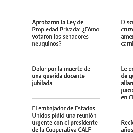
Aprobaron la Ley de
Discu
Propiedad Privada: ¿Cómo
cruz
votaron los senadores
amen
neuquinos?
carn
Dolor por la muerte de
Le e
una querida docente
de g
jubilada
alla
juic
en Ci
El embajador de Estados
Unidos pidió una reunión
urgente con el presidente
Reci
de la Cooperativa CALF
años