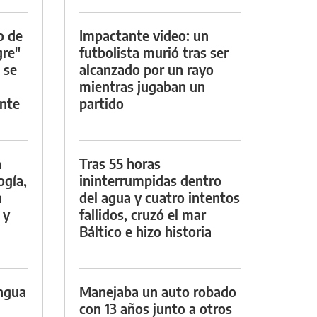
o de
Impactante video: un
gre"
futbolista murió tras ser
 se
alcanzado por un rayo
mientras jugaban un
nte
partido
a
Tras 55 horas
ogía,
ininterrumpidas dentro
a
del agua y cuatro intentos
 y
fallidos, cruzó el mar
Báltico e hizo historia
engua
Manejaba un auto robado
con 13 años junto a otros