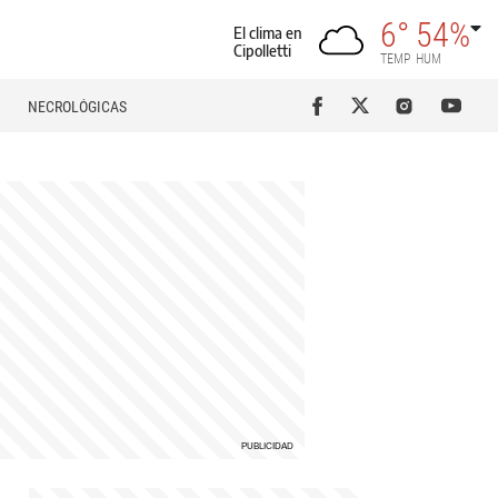
6°
54%
El clima en
Cipolletti
TEMP
HUM
NECROLÓGICAS