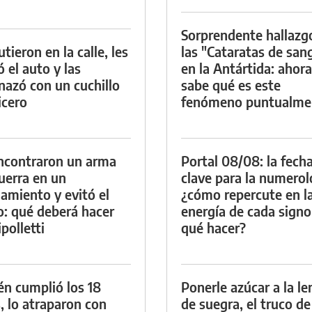
Sorprendente hallazg
tieron en la calle, les
las "Cataratas de san
ó el auto y las
en la Antártida: ahora
azó con un cuchillo
sabe qué es este
icero
fenómeno puntualme
ncontraron un arma
Portal 08/08: la fech
uerra en un
clave para la numerol
namiento y evitó el
¿cómo repercute en l
io: qué deberá hacer
energía de cada signo
polletti
qué hacer?
én cumplió los 18
Ponerle azúcar a la l
, lo atraparon con
de suegra, el truco de