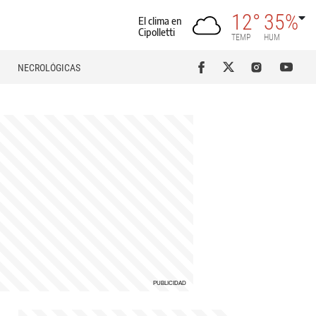
12°
35%
El clima en
Cipolletti
TEMP
HUM
NECROLÓGICAS