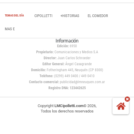
CIPOLLETTI
+HISTORIAS
EL COMEDOR
TEMAS DEL DÍA
MAS E
Información
Edición:
6950
Propietario:
Comunicaciones y Medios S.A
Director:
Juan Carlos Schroeder
Editor General:
Ángel Casagrande
Domicilio:
Fotheringham 445, Neuquén (CP 8300)
Teléfono:
(0299) 449 0400 / 449 0410
Contacto comercial:
publicidad@lmneuquen.com.ar
Registro DNA: 123442625
Copyright
LMCipolletti.com
© 2026,
Todos los derechos reservados