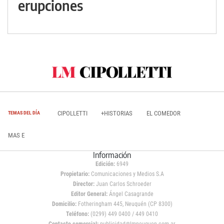
erupciones
CIPOLLETTI
+HISTORIAS
EL COMEDOR
TEMAS DEL DÍA
MAS E
Información
Edición:
6949
Propietario:
Comunicaciones y Medios S.A
Director:
Juan Carlos Schroeder
Editor General:
Ángel Casagrande
Domicilio:
Fotheringham 445, Neuquén (CP 8300)
Teléfono:
(0299) 449 0400 / 449 0410