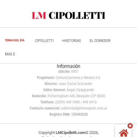
CIPOLLETTI
+HISTORIAS
EL COMEDOR
TEMAS DEL DÍA
MAS E
Información
Edición:
6951
Propietario:
Comunicaciones y Medios S.A
Director:
Juan Carlos Schroeder
Editor General:
Ángel Casagrande
Domicilio:
Fotheringham 445, Neuquén (CP 8300)
Teléfono:
(0299) 449 0400 / 449 0410
Contacto comercial:
publicidad@lmneuquen.com.ar
Registro DNA: 123442625
Copyright
LMCipolletti.com
© 2026,