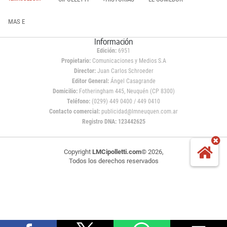
MAS E
Información
Edición:
6951
Propietario:
Comunicaciones y Medios S.A
Director:
Juan Carlos Schroeder
Editor General:
Ángel Casagrande
Domicilio:
Fotheringham 445, Neuquén (CP 8300)
Teléfono:
(0299) 449 0400 / 449 0410
Contacto comercial:
publicidad@lmneuquen.com.ar
Registro DNA: 123442625
Copyright
LMCipolletti.com
© 2026,
Todos los derechos reservados