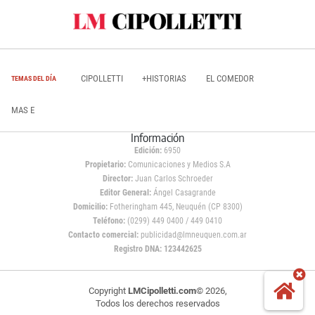
CIPOLLETTI
+HISTORIAS
EL COMEDOR
TEMAS DEL DÍA
MAS E
Información
Edición:
6950
Propietario:
Comunicaciones y Medios S.A
Director:
Juan Carlos Schroeder
Editor General:
Ángel Casagrande
Domicilio:
Fotheringham 445, Neuquén (CP 8300)
Teléfono:
(0299) 449 0400 / 449 0410
Contacto comercial:
publicidad@lmneuquen.com.ar
Registro DNA: 123442625
Copyright
LMCipolletti.com
© 2026,
Todos los derechos reservados