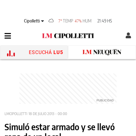
Cipolletti
TEMP
HUM
21:49 HS
7°
47%
ESCUCHÁ
LU5
LMCIPOLLETTI
18 DE JULIO 2013 - 00:00
Simuló estar armado y se llevó