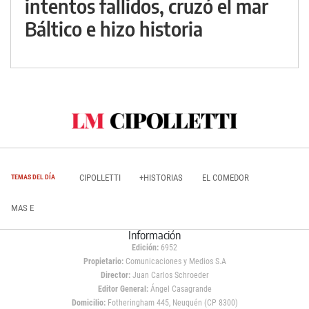
intentos fallidos, cruzó el mar
Báltico e hizo historia
CIPOLLETTI
+HISTORIAS
EL COMEDOR
TEMAS DEL DÍA
MAS E
Información
Edición:
6952
Propietario:
Comunicaciones y Medios S.A
Director:
Juan Carlos Schroeder
Editor General:
Ángel Casagrande
Domicilio:
Fotheringham 445, Neuquén (CP 8300)