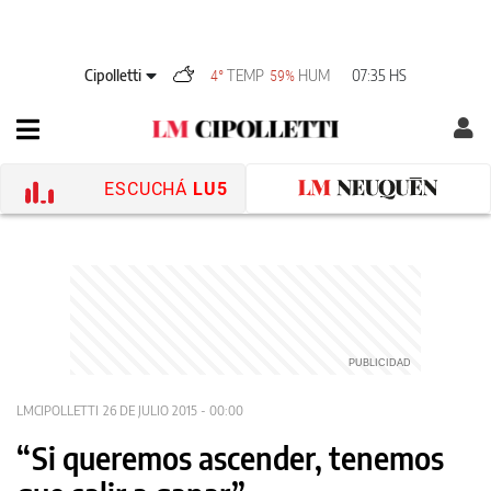
Cipolletti
TEMP
HUM
07:35 HS
4°
59%
ESCUCHÁ
LU5
LMCIPOLLETTI
26 DE JULIO 2015 - 00:00
“Si queremos ascender, tenemos