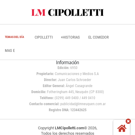
CIPOLLETTI
+HISTORIAS
EL COMEDOR
TEMAS DEL DÍA
MAS E
Información
Edición:
6950
Propietario:
Comunicaciones y Medios S.A
Director:
Juan Carlos Schroeder
Editor General:
Ángel Casagrande
Domicilio:
Fotheringham 445, Neuquén (CP 8300)
Teléfono:
(0299) 449 0400 / 449 0410
Contacto comercial:
publicidad@lmneuquen.com.ar
Registro DNA: 123442625
Copyright
LMCipolletti.com
© 2026,
Todos los derechos reservados