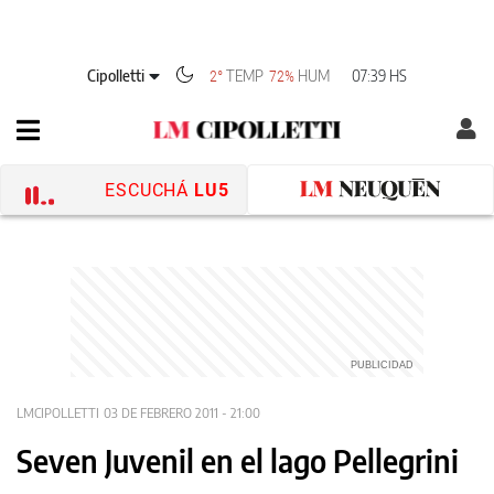
Cipolletti
TEMP
HUM
07:39 HS
2°
72%
ESCUCHÁ
LU5
LMCIPOLLETTI
03 DE FEBRERO 2011 - 21:00
Seven Juvenil en el lago Pellegrini