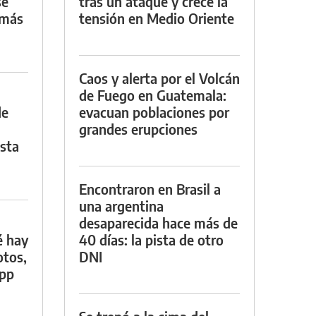
se
tras un ataque y crece la
 más
tensión en Medio Oriente
Caos y alerta por el Volcán
de Fuego en Guatemala:
de
evacuan poblaciones por
grandes erupciones
asta
Encontraron en Brasil a
una argentina
desaparecida hace más de
é hay
40 días: la pista de otro
otos,
DNI
App