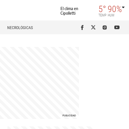
5°
90%
El clima en
Cipolletti
TEMP
HUM
NECROLÓGICAS