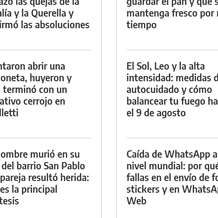
azó las quejas de la
guardar el pan y que 
lía y la Querella y
mantenga fresco por
irmó las absoluciones
tiempo
ntaron abrir una
El Sol, Leo y la alta
oneta, huyeron y
intensidad: medidas 
 terminó con un
autocuidado y cómo
ativo cerrojo en
balancear tu fuego h
letti
el 9 de agosto
ombre murió en su
Caída de WhatsApp a
 del barrio San Pablo
nivel mundial: por qu
 pareja resultó herida:
fallas en el envío de f
es la principal
stickers y en Whats
tesis
Web