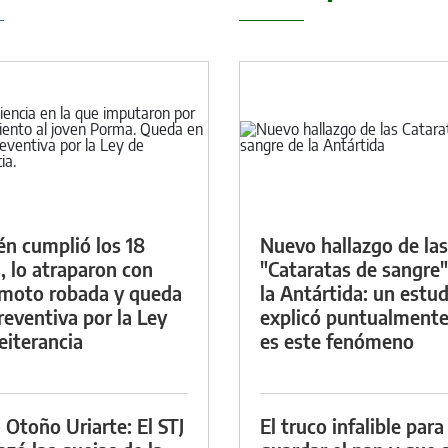
én cumplió los 18
Nuevo hallazgo de las
, lo atraparon con
"Cataratas de sangre"
moto robada y queda
la Antártida: un estud
reventiva por la Ley
explicó puntualment
eiterancia
es este fenómeno
 Otoño Uriarte: El STJ
El truco infalible para