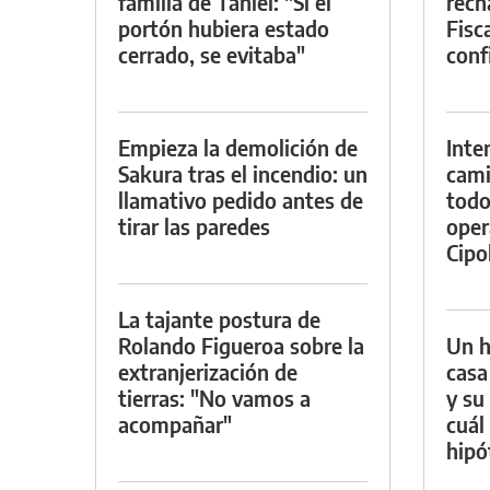
familia de Tahiel: "Si el
rech
portón hubiera estado
Fisca
cerrado, se evitaba"
conf
Empieza la demolición de
Inte
Sakura tras el incendio: un
cami
llamativo pedido antes de
todo
tirar las paredes
oper
Cipol
La tajante postura de
Rolando Figueroa sobre la
Un h
extranjerización de
casa
tierras: "No vamos a
y su
acompañar"
cuál 
hipó