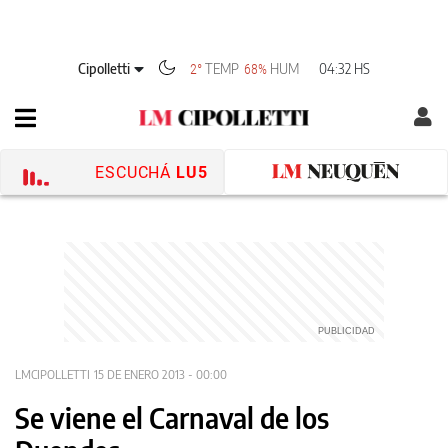
Cipolletti
TEMP
HUM
04:32 HS
2°
68%
ESCUCHÁ
LU5
LMCIPOLLETTI
15 DE ENERO 2013 - 00:00
Se viene el Carnaval de los