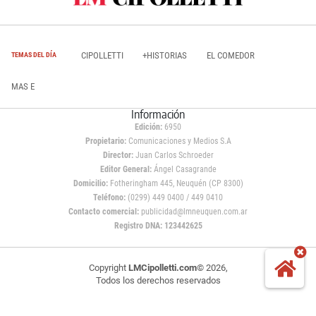
CIPOLLETTI
+HISTORIAS
EL COMEDOR
TEMAS DEL DÍA
MAS E
Información
Edición:
6950
Propietario:
Comunicaciones y Medios S.A
Director:
Juan Carlos Schroeder
Editor General:
Ángel Casagrande
Domicilio:
Fotheringham 445, Neuquén (CP 8300)
Teléfono:
(0299) 449 0400 / 449 0410
Contacto comercial:
publicidad@lmneuquen.com.ar
Registro DNA: 123442625
Copyright
LMCipolletti.com
© 2026,
Todos los derechos reservados