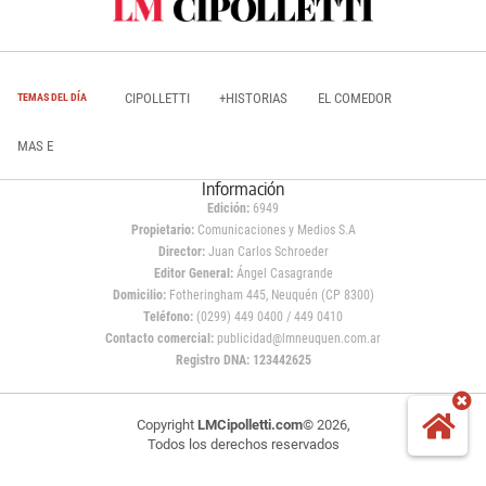
CIPOLLETTI
+HISTORIAS
EL COMEDOR
TEMAS DEL DÍA
MAS E
Información
Edición:
6949
Propietario:
Comunicaciones y Medios S.A
Director:
Juan Carlos Schroeder
Editor General:
Ángel Casagrande
Domicilio:
Fotheringham 445, Neuquén (CP 8300)
Teléfono:
(0299) 449 0400 / 449 0410
Contacto comercial:
publicidad@lmneuquen.com.ar
Registro DNA: 123442625
Copyright
LMCipolletti.com
© 2026,
Todos los derechos reservados