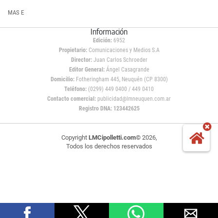
MAS E
Información
Edición:
6952
Propietario:
Comunicaciones y Medios S.A
Director:
Juan Carlos Schroeder
Editor General:
Ángel Casagrande
Domicilio:
Fotheringham 445, Neuquén (CP 8300)
Teléfono:
(0299) 449 0400 / 449 0410
Contacto comercial:
publicidad@lmneuquen.com.ar
Registro DNA: 123442625
Copyright
LMCipolletti.com
© 2026,
Todos los derechos reservados