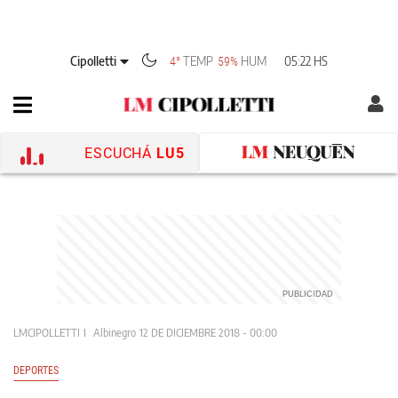
Cipolletti
TEMP
HUM
05:22 HS
4°
59%
ESCUCHÁ
LU5
LMCIPOLLETTI
Albinegro
12 DE DICIEMBRE 2018 - 00:00
DEPORTES