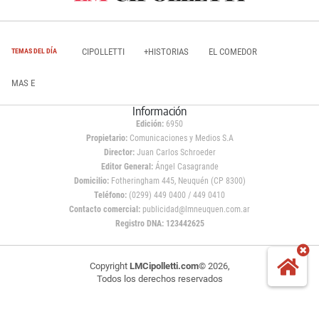
CIPOLLETTI
+HISTORIAS
EL COMEDOR
TEMAS DEL DÍA
MAS E
Información
Edición:
6950
Propietario:
Comunicaciones y Medios S.A
Director:
Juan Carlos Schroeder
Editor General:
Ángel Casagrande
Domicilio:
Fotheringham 445, Neuquén (CP 8300)
Teléfono:
(0299) 449 0400 / 449 0410
Contacto comercial:
publicidad@lmneuquen.com.ar
Registro DNA: 123442625
Copyright
LMCipolletti.com
© 2026,
Todos los derechos reservados