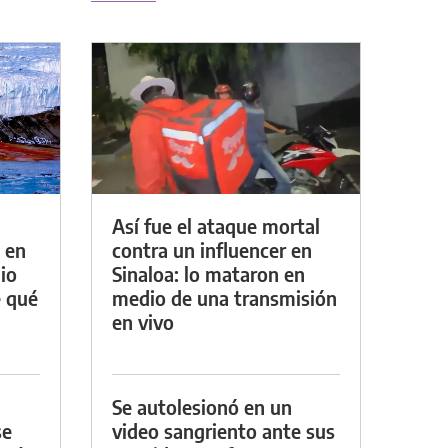
Así fue el ataque mortal
 en
contra un influencer en
io
Sinaloa: lo mataron en
e qué
medio de una transmisión
en vivo
Se autolesionó en un
se
video sangriento ante sus