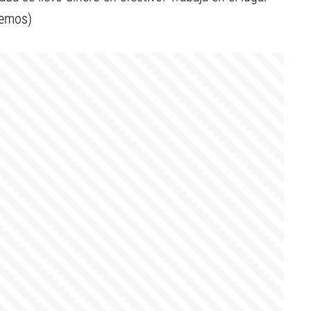
remos)