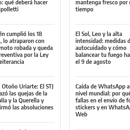
io: qué deberá hacer
mantenga fresco por
polletti
tiempo
én cumplió los 18
El Sol, Leo y la alta
, lo atraparon con
intensidad: medidas 
moto robada y queda
autocuidado y cómo
reventiva por la Ley
balancear tu fuego h
eiterancia
el 9 de agosto
 Otoño Uriarte: El STJ
Caída de WhatsApp a
azó las quejas de la
nivel mundial: por qu
lía y la Querella y
fallas en el envío de f
irmó las absoluciones
stickers y en Whats
Web