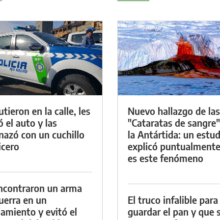
tieron en la calle, les
Nuevo hallazgo de las
ó el auto y las
"Cataratas de sangre"
azó con un cuchillo
la Antártida: un estud
icero
explicó puntualment
es este fenómeno
ncontraron un arma
uerra en un
El truco infalible para
namiento y evitó el
guardar el pan y que 