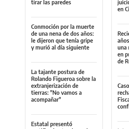
tirar las paredes
juic
en Ci
Conmoción por la muerte
de una nena de dos años:
Reci
le dijeron que tenía gripe
años
y murió al día siguiente
una 
en p
de R
La tajante postura de
Rolando Figueroa sobre la
extranjerización de
Caso
tierras: "No vamos a
rech
acompañar"
Fisca
conf
Estatal presentó