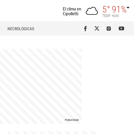
5°
91%
El clima en
Cipolletti
TEMP
HUM
NECROLÓGICAS