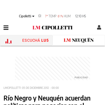
Cipolletti
TEMP
HUM
12:10 HS
7°
61%
ESCUCHÁ
LU5
LMCIPOLLETTI
05 DE DICIEMBRE 2012 - 00:00
Río Negro y Neuquén acuerdan