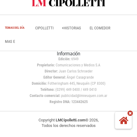
CIPOLLETTI
+HISTORIAS
EL COMEDOR
TEMAS DEL DÍA
MAS E
Información
Edición:
6949
Propietario:
Comunicaciones y Medios S.A
Director:
Juan Carlos Schroeder
Editor General:
Ángel Casagrande
Domicilio:
Fotheringham 445, Neuquén (CP 8300)
Teléfono:
(0299) 449 0400 / 449 0410
Contacto comercial:
publicidad@lmneuquen.com.ar
Registro DNA: 123442625
Copyright
LMCipolletti.com
© 2026,
Todos los derechos reservados