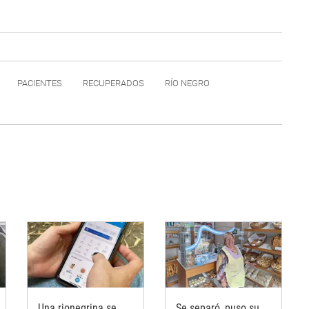
PACIENTES
RECUPERADOS
RÍO NEGRO
Una rionegrina se
Se separó, puso su